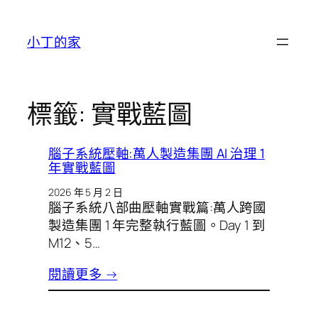
跳
至
小丁的家
主
要
內
容
標籤:
實戰藍圖
腦子系統壓軸:萬人製造集團 AI 治理 1
年實戰藍圖
2026 年 5 月 2 日
腦子系統八部曲壓軸實戰篇:萬人跨國
製造集團 1 年完整執行藍圖。Day 1 到
M12、5…
閱讀更多 →