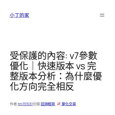
跳
至
小丁的家
主
要
內
容
受保護的內容: v7參數
優化｜快速版本 vs 完
整版本分析：為什麼優
化方向完全相反
作者:
tm731531
分類:
回測框架
, 
量化交易