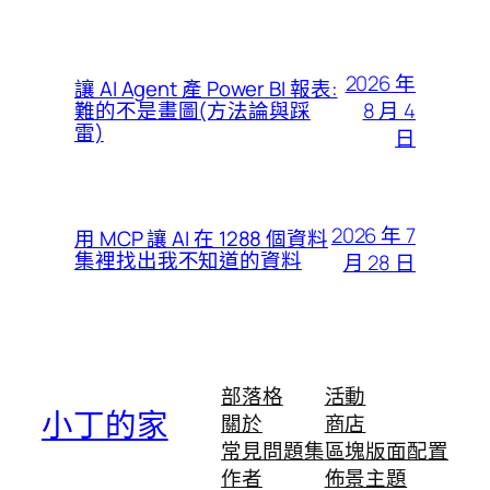
2026 年
讓 AI Agent 產 Power BI 報表:
8 月 4
難的不是畫圖(方法論與踩
雷)
日
2026 年 7
用 MCP 讓 AI 在 1288 個資料
集裡找出我不知道的資料
月 28 日
部落格
活動
小丁的家
關於
商店
常見問題集
區塊版面配置
作者
佈景主題